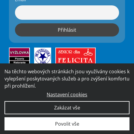
Na těchto webových stránkách jsou využívány cookies k
vylepšení poskytovaných služeb a pro zvýšení komfortu
při prohlížení.
Nastavení cookies
Vytvořila digitální agentura
4WORKS Solutions
|
GDPR
Zakázat vše
Ready
|
Prohlášení o přístupnosti
Povolit vše