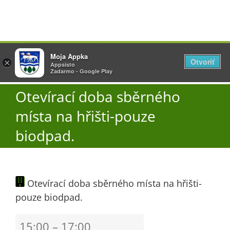
Přeskočit
Vyžlovka
Moja Appka
na
Otvoriť
Otevřít
×
×
AppSisto
Appsisto
obsah
Togg
- In Google Play
Zadarmo - Google Play
Navi
Otevírací doba sběrného
Úřad
místa na hřišti-pouze
O obci
biodpad.
Aktuality
Otevírací doba sběrného místa na hřišti-
pouze biodpad.
Škola
Otevírací
15:00
–
17:00