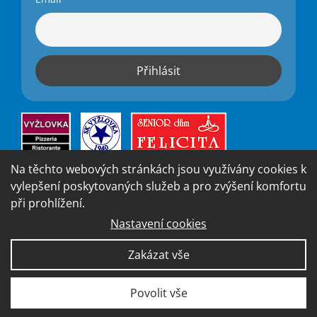
Na těchto webových stránkách jsou využívány cookies k
vylepšení poskytovaných služeb a pro zvýšení komfortu
při prohlížení.
Nastavení cookies
Vytvořila digitální agentura
4WORKS Solutions
|
GDPR
Zakázat vše
Ready
|
Prohlášení o přístupnosti
Povolit vše