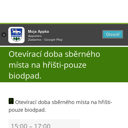
Přeskočit
Vyžlovka
Moja Appka
na
Otvoriť
Otevřít
×
×
AppSisto
Appsisto
obsah
Togg
- In Google Play
Zadarmo - Google Play
Navi
Otevírací doba sběrného
Úřad
místa na hřišti-pouze
O obci
biodpad.
Aktuality
Otevírací doba sběrného místa na hřišti-
pouze biodpad.
Škola
Otevírací
15:00
–
17:00