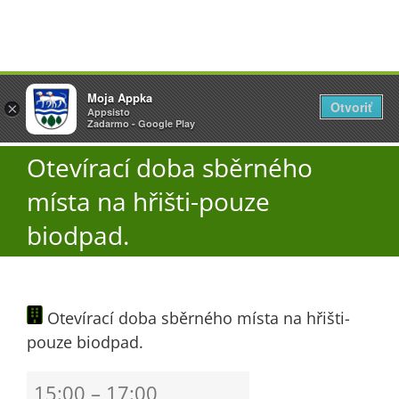
Přeskočit
Vyžlovka
Moja Appka
na
Otvoriť
Otevřít
×
×
AppSisto
Appsisto
obsah
Togg
- In Google Play
Zadarmo - Google Play
Navi
Otevírací doba sběrného
Úřad
místa na hřišti-pouze
O obci
biodpad.
Aktuality
Otevírací doba sběrného místa na hřišti-
pouze biodpad.
Škola
Otevírací
15:00
–
17:00