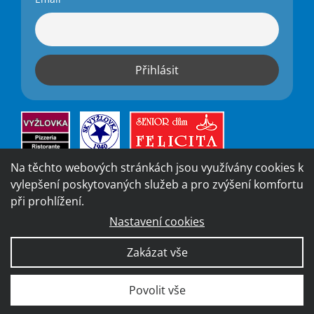
Na těchto webových stránkách jsou využívány cookies k
vylepšení poskytovaných služeb a pro zvýšení komfortu
při prohlížení.
Nastavení cookies
Vytvořila digitální agentura
4WORKS Solutions
|
GDPR
Zakázat vše
Ready
|
Prohlášení o přístupnosti
Povolit vše