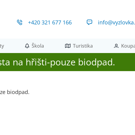
+420 321 677 166
info@vyzlovka
ty
Škola
Turistika
Koupa
ta na hřišti-pouze biodpad.
uze biodpad.