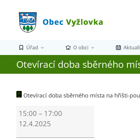
Přeskočit
na
obsah
Úřad
O obci
Aktuali
Otevírací doba sběrného mís
Otevírací doba sběrného místa na hřišti-po
Otevírací
15:00
–
17:00
doba
12.4.2025
sběrného
místa
na