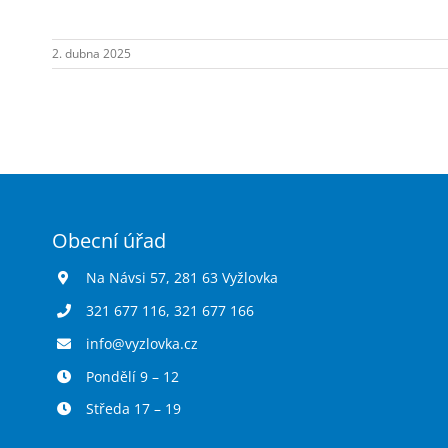
hřišti-
pouze
2. dubna 2025
biodpad.
Obecní úřad
Na Návsi 57, 281 63 Vyžlovka
321 677 116
,
321 677 166
info@vyzlovka.cz
Pondělí 9 – 12
Středa 17 – 19