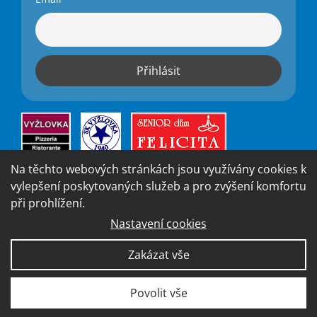
Na těchto webových stránkách jsou využívány cookies k
vylepšení poskytovaných služeb a pro zvýšení komfortu
při prohlížení.
Nastavení cookies
Vytvořila digitální agentura
4WORKS Solutions
|
GDPR
Zakázat vše
Ready
|
Prohlášení o přístupnosti
Povolit vše