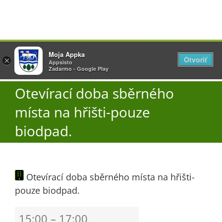
Přeskočit
Vyžlovka
Moja Appka
na
Otvoriť
Otevřít
×
×
AppSisto
Appsisto
obsah
Togg
- In Google Play
Zadarmo - Google Play
Navi
Otevírací doba sběrného
Úřad
místa na hřišti-pouze
O obci
biodpad.
Aktuality
Otevírací doba sběrného místa na hřišti-
pouze biodpad.
Škola
Otevírací
15:00
–
17:00