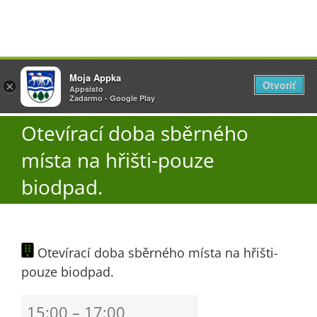
Přeskočit
Vyžlovka
Moja Appka
na
Otvoriť
Otevřít
×
×
AppSisto
Appsisto
obsah
Togg
- In Google Play
Zadarmo - Google Play
Navi
Otevírací doba sběrného
Úřad
místa na hřišti-pouze
O obci
biodpad.
Aktuality
Otevírací doba sběrného místa na hřišti-
pouze biodpad.
Škola
Otevírací
15:00
–
17:00