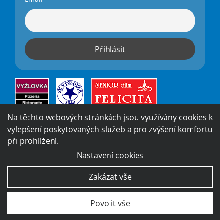
Na těchto webových stránkách jsou využívány cookies k
vylepšení poskytovaných služeb a pro zvýšení komfortu
při prohlížení.
Nastavení cookies
Vytvořila digitální agentura
4WORKS Solutions
|
GDPR
Zakázat vše
Ready
|
Prohlášení o přístupnosti
Povolit vše