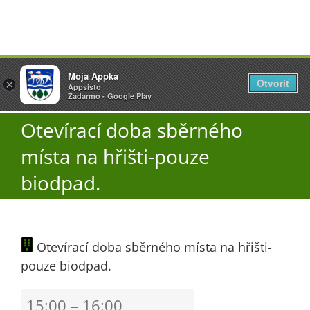
Přeskočit
Vyžlovka
Moja Appka
na
Otvoriť
Otevřít
×
×
AppSisto
Appsisto
obsah
Togg
- In Google Play
Zadarmo - Google Play
Navi
Otevírací doba sběrného
Úřad
místa na hřišti-pouze
O obci
biodpad.
Aktuality
Otevírací doba sběrného místa na hřišti-
pouze biodpad.
Škola
Otevírací
15:00
–
16:00