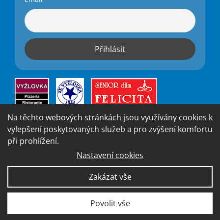
Na těchto webových stránkách jsou využívány cookies k
vylepšení poskytovaných služeb a pro zvýšení komfortu
při prohlížení.
Nastavení cookies
Vytvořila digitální agentura
4WORKS Solutions
|
GDPR
Zakázat vše
Ready
|
Prohlášení o přístupnosti
Povolit vše