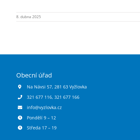
hřišti-
pouze
8. dubna 2025
biodpad.
Obecní úřad
Na Návsi 57, 281 63 Vyžlovka
321 677 116
,
321 677 166
info@vyzlovka.cz
Pondělí 9 – 12
Středa 17 – 19