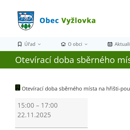
Přeskočit
na
obsah
Úřad
O obci
Aktuali
Otevírací doba sběrného mís
Otevírací doba sběrného místa na hřišti-po
Otevírací
15:00
–
17:00
doba
22.11.2025
sběrného
místa
na