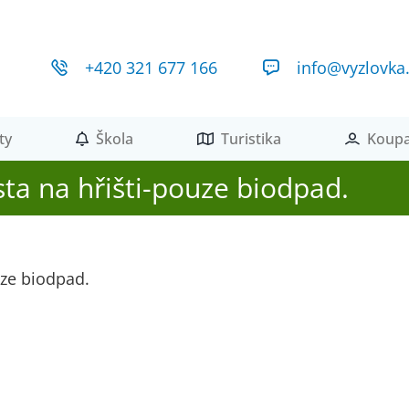
+420 321 677 166
info@vyzlovka
ty
Škola
Turistika
Koupa
ta na hřišti-pouze biodpad.
uze biodpad.