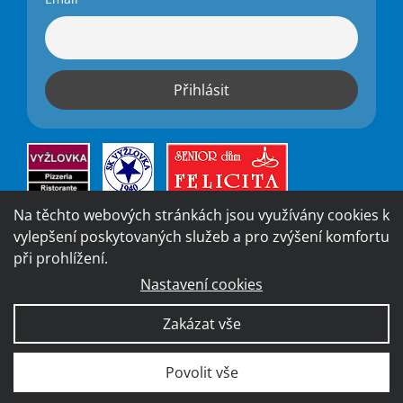
Na těchto webových stránkách jsou využívány cookies k
vylepšení poskytovaných služeb a pro zvýšení komfortu
při prohlížení.
Nastavení cookies
Vytvořila digitální agentura
4WORKS Solutions
|
GDPR
Zakázat vše
Ready
|
Prohlášení o přístupnosti
Povolit vše