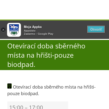
Přeskočit
Vyžlovka
Moja Appka
na
Otvoriť
Otevřít
×
×
AppSisto
Appsisto
obsah
Togg
- In Google Play
Zadarmo - Google Play
Navi
Otevírací doba sběrného
Úřad
místa na hřišti-pouze
O obci
biodpad.
Aktuality
Otevírací doba sběrného místa na hřišti-
pouze biodpad.
Škola
Otevírací
15:00
–
17:00