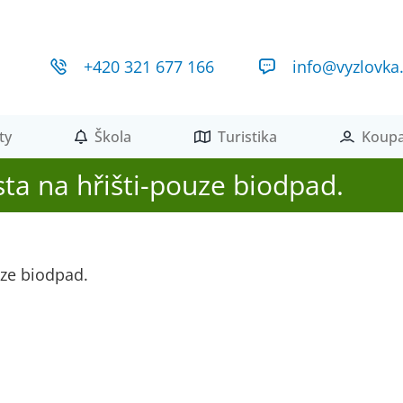
+420 321 677 166
info@vyzlovka
ty
Škola
Turistika
Koupa
ta na hřišti-pouze biodpad.
uze biodpad.