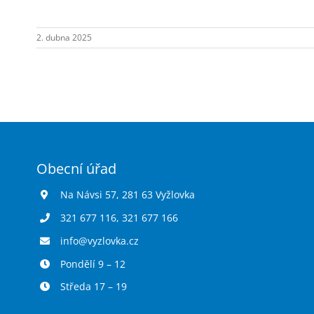
hřišti-
pouze
2. dubna 2025
biodpad.
Obecní úřad
Na Návsi 57, 281 63 Vyžlovka
321 677 116
,
321 677 166
info@vyzlovka.cz
Pondělí 9 – 12
Středa 17 – 19