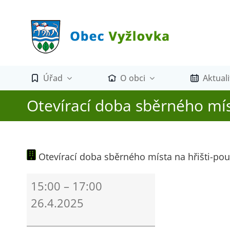
Přeskočit
na
obsah
Úřad
O obci
Aktuali
Otevírací doba sběrného mís
Otevírací doba sběrného místa na hřišti-po
Otevírací
15:00
–
17:00
doba
26.4.2025
sběrného
místa
na