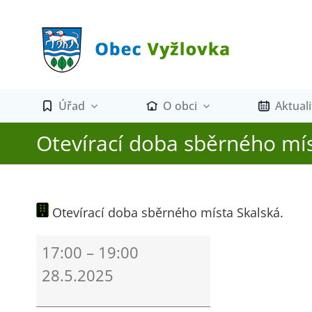
Přeskočit
na
obsah
Úřad
O obci
Aktuali
Otevírací doba sběrného mís
Otevírací doba sběrného místa Skalská.
Otevírací
17:00
–
19:00
doba
28.5.2025
sběrného
místa
Skalská.