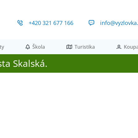
+420 321 677 166
info@vyzlovka
ty
Škola
Turistika
Koupa
ta Skalská.