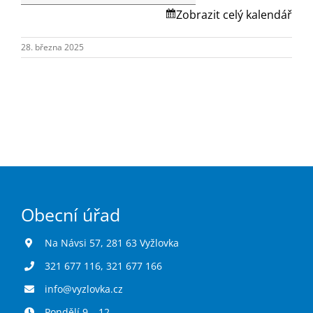
Turistika
Skalská.
Zobrazit celý kalendář
28. března 2025
Koupaliště
Hlášení závad
Kontakty
Obecní úřad
Na Návsi 57, 281 63 Vyžlovka
321 677 116
,
321 677 166
info@vyzlovka.cz
Pondělí 9 – 12