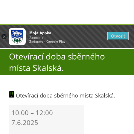
Přeskočit
Vyžlovka
Moja Appka
na
Otvoriť
Otevřít
×
×
AppSisto
Appsisto
obsah
Togg
- In Google Play
Zadarmo - Google Play
Navi
Otevírací doba sběrného
Úřad
místa Skalská.
O obci
Otevírací doba sběrného místa Skalská.
Aktuality
Otevírací
10:00
–
12:00
Škola
doba
7.6.2025
sběrného
místa