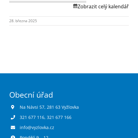
Turistika
Skalská.
Zobrazit celý kalendář
28. března 2025
Koupaliště
Hlášení závad
Kontakty
Obecní úřad
Na Návsi 57, 281 63 Vyžlovka
321 677 116
,
321 677 166
info@vyzlovka.cz
Pondělí 9 – 12