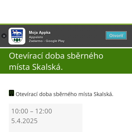
Přeskočit
Vyžlovka
Moja Appka
na
Otvoriť
Otevřít
×
×
AppSisto
Appsisto
obsah
Togg
- In Google Play
Zadarmo - Google Play
Navi
Otevírací doba sběrného
Úřad
místa Skalská.
O obci
Otevírací doba sběrného místa Skalská.
Aktuality
Otevírací
10:00
–
12:00
Škola
doba
5.4.2025
sběrného
místa