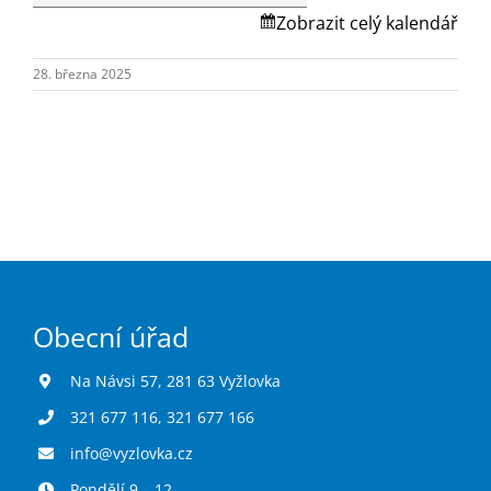
Turistika
Skalská.
Zobrazit celý kalendář
28. března 2025
Koupaliště
Hlášení závad
Kontakty
Obecní úřad
Na Návsi 57, 281 63 Vyžlovka
321 677 116
,
321 677 166
info@vyzlovka.cz
Pondělí 9 – 12