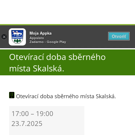
Přeskočit
Vyžlovka
Moja Appka
na
Otvoriť
Otevřít
×
×
AppSisto
Appsisto
obsah
Togg
- In Google Play
Zadarmo - Google Play
Navi
Otevírací doba sběrného
Úřad
místa Skalská.
O obci
Otevírací doba sběrného místa Skalská.
Aktuality
Otevírací
17:00
–
19:00
Škola
doba
23.7.2025
sběrného
místa