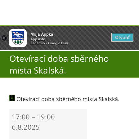
Přeskočit
Vyžlovka
Moja Appka
na
Otvoriť
Otevřít
×
×
AppSisto
Appsisto
obsah
Togg
- In Google Play
Zadarmo - Google Play
Navi
Otevírací doba sběrného
Úřad
místa Skalská.
O obci
Otevírací doba sběrného místa Skalská.
Aktuality
Otevírací
17:00
–
19:00
Škola
doba
6.8.2025
sběrného
místa