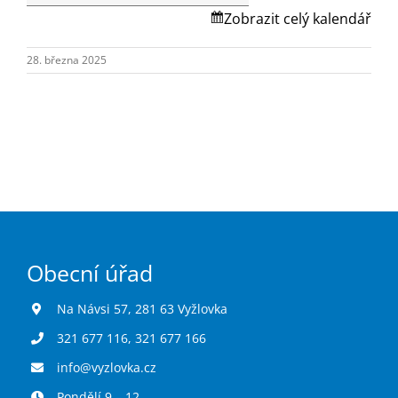
Turistika
Skalská.
Zobrazit celý kalendář
28. března 2025
Koupaliště
Hlášení závad
Kontakty
Obecní úřad
Na Návsi 57, 281 63 Vyžlovka
321 677 116
,
321 677 166
info@vyzlovka.cz
Pondělí 9 – 12