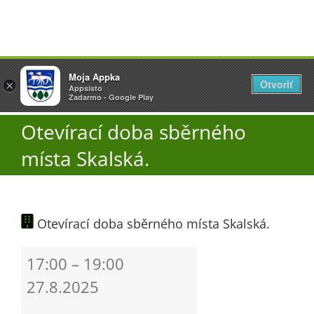
Přeskočit
Vyžlovka
Moja Appka
na
Otvoriť
Otevřít
×
×
AppSisto
Appsisto
obsah
Togg
- In Google Play
Zadarmo - Google Play
Navi
Otevírací doba sběrného
Úřad
místa Skalská.
O obci
Otevírací doba sběrného místa Skalská.
Aktuality
Otevírací
17:00
–
19:00
Škola
doba
27.8.2025
sběrného
místa