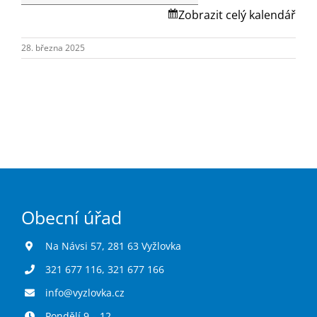
Turistika
Skalská.
Zobrazit celý kalendář
28. března 2025
Koupaliště
Hlášení závad
Kontakty
Obecní úřad
Na Návsi 57, 281 63 Vyžlovka
321 677 116
,
321 677 166
info@vyzlovka.cz
Pondělí 9 – 12