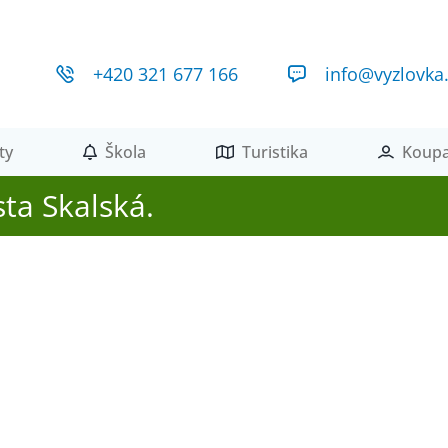
+420 321 677 166
info@vyzlovka
ty
Škola
Turistika
Koupa
ta Skalská.