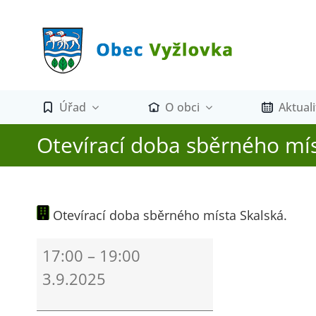
Přeskočit
na
obsah
Úřad
O obci
Aktuali
Otevírací doba sběrného mís
Otevírací doba sběrného místa Skalská.
Otevírací
17:00
–
19:00
doba
3.9.2025
sběrného
místa
Skalská.