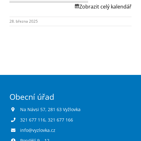
Turistika
Skalská.
Zobrazit celý kalendář
28. března 2025
Koupaliště
Hlášení závad
Kontakty
Obecní úřad
Na Návsi 57, 281 63 Vyžlovka
321 677 116
,
321 677 166
info@vyzlovka.cz
Pondělí 9 – 12