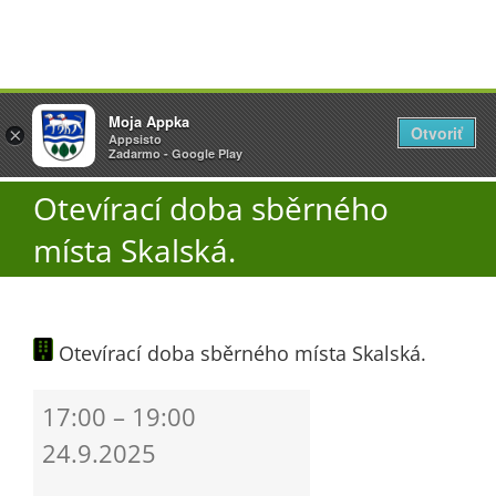
Přeskočit
Vyžlovka
Moja Appka
na
Otvoriť
Otevřít
×
×
AppSisto
Appsisto
obsah
Togg
- In Google Play
Zadarmo - Google Play
Navi
Otevírací doba sběrného
Úřad
místa Skalská.
O obci
Otevírací doba sběrného místa Skalská.
Aktuality
Otevírací
17:00
–
19:00
Škola
doba
24.9.2025
sběrného
místa