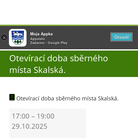
Přeskočit
Vyžlovka
Moja Appka
na
Otvoriť
Otevřít
×
×
AppSisto
Appsisto
obsah
Togg
- In Google Play
Zadarmo - Google Play
Navi
Otevírací doba sběrného
Úřad
místa Skalská.
O obci
Otevírací doba sběrného místa Skalská.
Aktuality
Otevírací
17:00
–
19:00
Škola
doba
29.10.2025
sběrného
místa