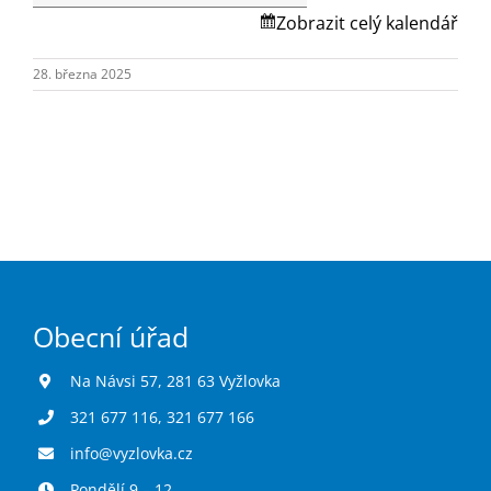
Turistika
Skalská.
Zobrazit celý kalendář
28. března 2025
Koupaliště
Hlášení závad
Kontakty
Obecní úřad
Na Návsi 57, 281 63 Vyžlovka
321 677 116
,
321 677 166
info@vyzlovka.cz
Pondělí 9 – 12