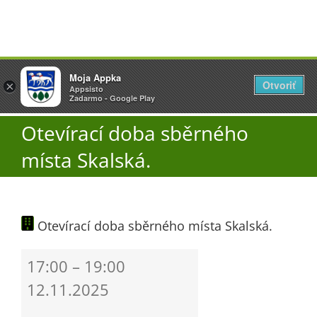
Přeskočit
Vyžlovka
Moja Appka
na
Otvoriť
Otevřít
×
×
AppSisto
Appsisto
obsah
Togg
- In Google Play
Zadarmo - Google Play
Navi
Otevírací doba sběrného
Úřad
místa Skalská.
O obci
Otevírací doba sběrného místa Skalská.
Aktuality
Otevírací
17:00
–
19:00
Škola
doba
12.11.2025
sběrného
místa