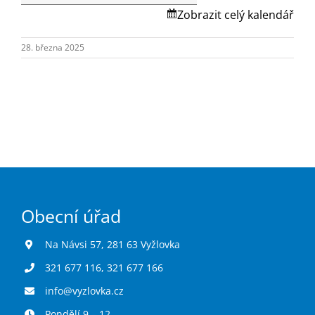
Turistika
Skalská.
Zobrazit celý kalendář
28. března 2025
Koupaliště
Hlášení závad
Kontakty
Obecní úřad
Na Návsi 57, 281 63 Vyžlovka
321 677 116
,
321 677 166
info@vyzlovka.cz
Pondělí 9 – 12