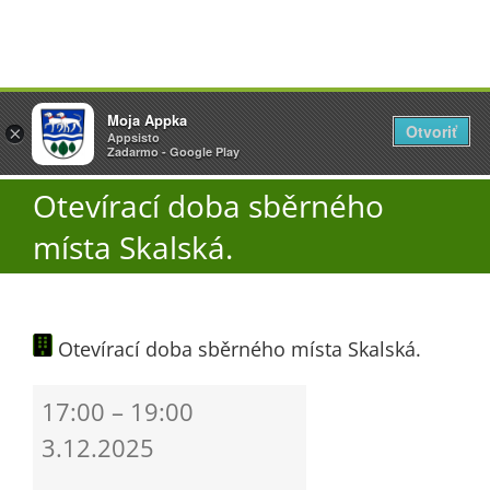
Přeskočit
Vyžlovka
Moja Appka
na
Otvoriť
Otevřít
×
×
AppSisto
Appsisto
obsah
Togg
- In Google Play
Zadarmo - Google Play
Navi
Otevírací doba sběrného
Úřad
místa Skalská.
O obci
Otevírací doba sběrného místa Skalská.
Aktuality
Otevírací
17:00
–
19:00
Škola
doba
3.12.2025
sběrného
místa