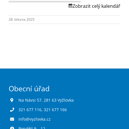
Turistika
Skalská.
Zobrazit celý kalendář
28. března 2025
Koupaliště
Hlášení závad
Kontakty
Obecní úřad
Na Návsi 57, 281 63 Vyžlovka
321 677 116
,
321 677 166
info@vyzlovka.cz
Pondělí 9 – 12