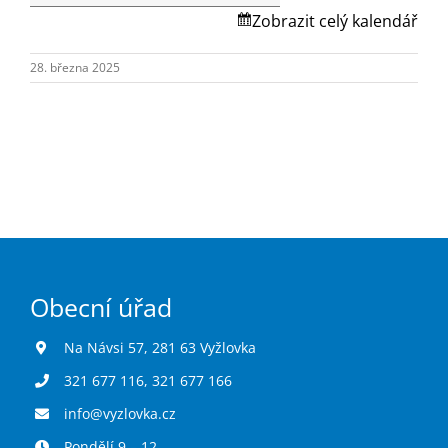
Turistika
Skalská.
Zobrazit celý kalendář
28. března 2025
Koupaliště
Hlášení závad
Kontakty
Obecní úřad
Na Návsi 57, 281 63 Vyžlovka
321 677 116
,
321 677 166
info@vyzlovka.cz
Pondělí 9 – 12