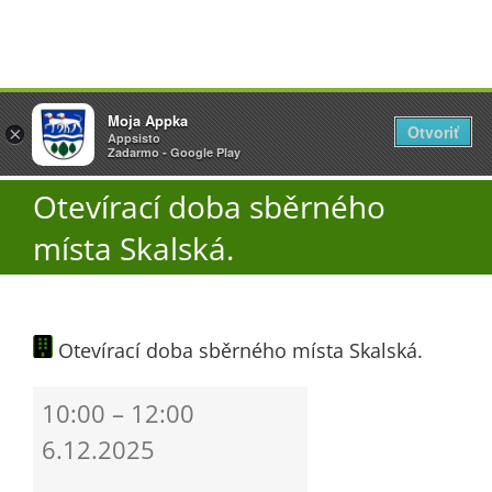
Přeskočit
Vyžlovka
Moja Appka
na
Otvoriť
Otevřít
×
×
AppSisto
Appsisto
obsah
Togg
- In Google Play
Zadarmo - Google Play
Navi
Otevírací doba sběrného
Úřad
místa Skalská.
O obci
Otevírací doba sběrného místa Skalská.
Aktuality
Otevírací
10:00
–
12:00
Škola
doba
6.12.2025
sběrného
místa