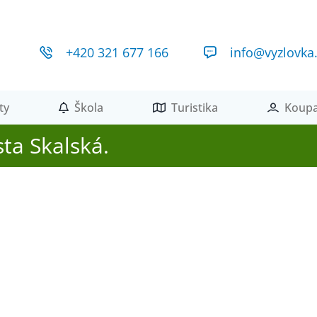
+420 321 677 166
info@vyzlovka
ty
Škola
Turistika
Koupa
ta Skalská.