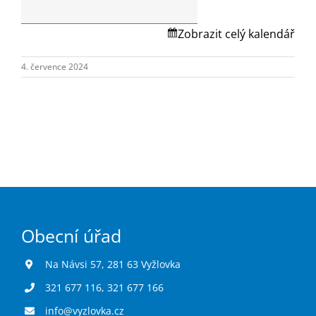
Turistika
místa
Na
Zobrazit celý kalendář
Návsi
Koupaliště
č.p.1.
4. července 2024
Hlášení závad
Kontakty
Obecní úřad
Na Návsi 57, 281 63 Vyžlovka
321 677 116
,
321 677 166
info@vyzlovka.cz