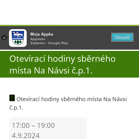
Přeskočit
Vyžlovka
Moja Appka
na
Otvoriť
Otevřít
×
×
AppSisto
Appsisto
obsah
Togg
- In Google Play
Zadarmo - Google Play
Navi
Otevírací hodiny sběrného
Úřad
místa Na Návsi č.p.1.
O obci
Otevírací hodiny sběrného místa Na Návsi
Aktuality
č.p.1.
Škola
Otevírací
17:00
–
19:00
hodiny
4.9.2024
sběrného