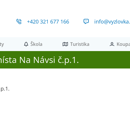
+420 321 677 166
info@vyzlovka
ty
Škola
Turistika
Koupa
ísta Na Návsi č.p.1.
p.1.