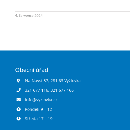
Návsi
č.p.1.
4. července 2024
Obecní úřad
Na Návsi 57, 281 63 Vyžlovka
321 677 116
,
321 677 166
info@vyzlovka.cz
Pondělí 9 – 12
Středa 17 – 19