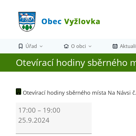
Přeskočit
na
obsah
Úřad
O obci
Aktuali
Otevírací hodiny sběrného m
Otevírací hodiny sběrného místa Na Návsi č.
Otevírací
17:00
–
19:00
hodiny
25.9.2024
sběrného
místa
Na