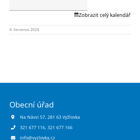
Turistika
místa
Na
Zobrazit celý kalendář
Návsi
Koupaliště
č.p.1.
4. července 2024
Hlášení závad
Kontakty
Obecní úřad
Na Návsi 57, 281 63 Vyžlovka
321 677 116
,
321 677 166
info@vyzlovka.cz