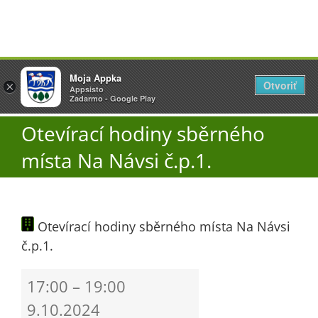
Přeskočit
Vyžlovka
Moja Appka
na
Otvoriť
Otevřít
×
×
AppSisto
Appsisto
obsah
Togg
- In Google Play
Zadarmo - Google Play
Navi
Otevírací hodiny sběrného
Úřad
místa Na Návsi č.p.1.
O obci
Otevírací hodiny sběrného místa Na Návsi
Aktuality
č.p.1.
Škola
Otevírací
17:00
–
19:00
hodiny
9.10.2024
sběrného