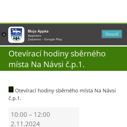
Přeskočit
Vyžlovka
Moja Appka
na
Otvoriť
Otevřít
×
×
AppSisto
Appsisto
obsah
Togg
- In Google Play
Zadarmo - Google Play
Navi
Otevírací hodiny sběrného
Úřad
místa Na Návsi č.p.1.
O obci
Otevírací hodiny sběrného místa Na Návsi
Aktuality
č.p.1.
Škola
Otevírací
10:00
–
12:00
hodiny
2.11.2024
sběrného