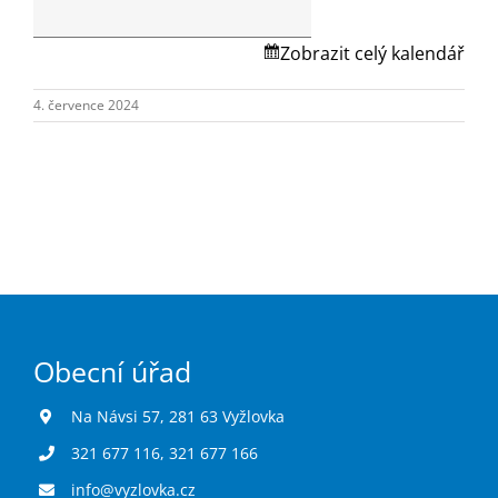
Turistika
místa
Na
Zobrazit celý kalendář
Návsi
Koupaliště
č.p.1.
4. července 2024
Hlášení závad
Kontakty
Obecní úřad
Na Návsi 57, 281 63 Vyžlovka
321 677 116
,
321 677 166
info@vyzlovka.cz