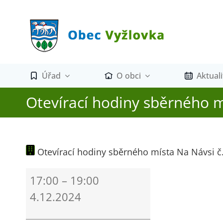
Přeskočit
na
obsah
Úřad
O obci
Aktuali
Otevírací hodiny sběrného m
Otevírací hodiny sběrného místa Na Návsi č.
Otevírací
17:00
–
19:00
hodiny
4.12.2024
sběrného
místa
Na