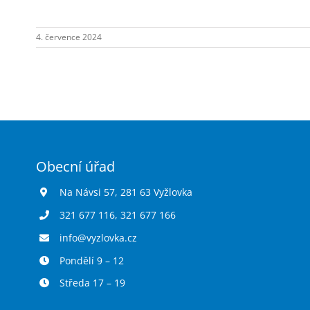
Návsi
č.p.1.
4. července 2024
Obecní úřad
Na Návsi 57, 281 63 Vyžlovka
321 677 116
,
321 677 166
info@vyzlovka.cz
Pondělí 9 – 12
Středa 17 – 19