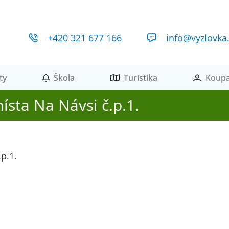
+420 321 677 166
info@vyzlovka
ty
Škola
Turistika
Koupa
ísta Na Návsi č.p.1.
p.1.