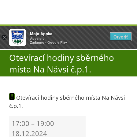
Přeskočit
Vyžlovka
Moja Appka
na
Otvoriť
Otevřít
×
×
AppSisto
Appsisto
obsah
Togg
- In Google Play
Zadarmo - Google Play
Navi
Otevírací hodiny sběrného
Úřad
místa Na Návsi č.p.1.
O obci
Otevírací hodiny sběrného místa Na Návsi
Aktuality
č.p.1.
Škola
Otevírací
17:00
–
19:00
hodiny
18.12.2024
sběrného