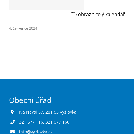
Turistika
místa
Na
Zobrazit celý kalendář
Návsi
Koupaliště
č.p.1.
4. července 2024
Hlášení závad
Kontakty
Obecní úřad
Na Návsi 57, 281 63 Vyžlovka
321 677 116
,
321 677 166
info@vyzlovka.cz