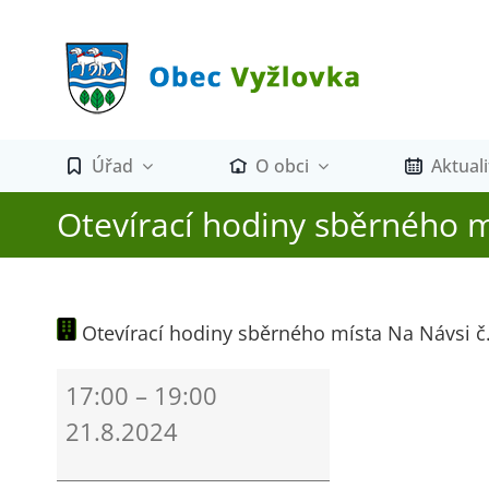
Přeskočit
na
obsah
Úřad
O obci
Aktuali
Otevírací hodiny sběrného m
Otevírací hodiny sběrného místa Na Návsi č.
Otevírací
17:00
–
19:00
hodiny
21.8.2024
sběrného
místa
Na