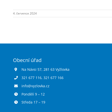
Návsi
č.p.1.
4. července 2024
Obecní úřad
Na Návsi 57, 281 63 Vyžlovka
321 677 116
,
321 677 166
info@vyzlovka.cz
Pondělí 9 – 12
Středa 17 – 19