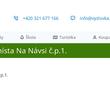
+420 321 677 166
info@vyzlovka
ty
Škola
Turistika
Koupa
ísta Na Návsi č.p.1.
p.1.