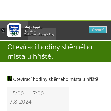
Přeskočit
Vyžlovka
Moja Appka
na
Otvoriť
Otevřít
×
×
AppSisto
Appsisto
obsah
Togg
- In Google Play
Zadarmo - Google Play
Navi
Otevírací hodiny sběrného
Úřad
místa u hřiště.
O obci
Otevírací hodiny sběrného místa u hřiště.
Aktuality
Otevírací
15:00
–
17:00
Škola
hodiny
7.8.2024
sběrného
místa