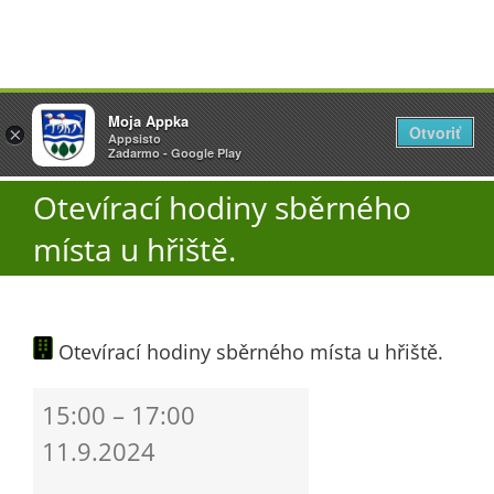
Přeskočit
Vyžlovka
Moja Appka
na
Otvoriť
Otevřít
×
×
AppSisto
Appsisto
obsah
Togg
- In Google Play
Zadarmo - Google Play
Navi
Otevírací hodiny sběrného
Úřad
místa u hřiště.
O obci
Otevírací hodiny sběrného místa u hřiště.
Aktuality
Otevírací
15:00
–
17:00
Škola
hodiny
11.9.2024
sběrného
místa