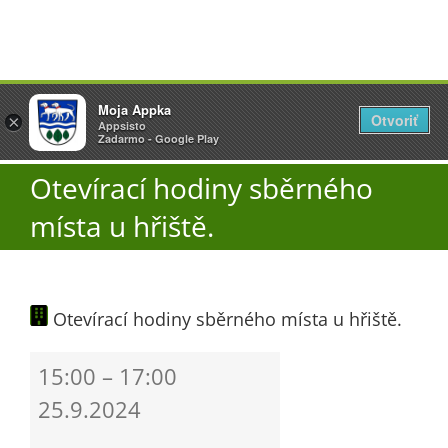
Přeskočit
Vyžlovka
Moja Appka
na
Otvoriť
Otevřít
×
×
AppSisto
Appsisto
obsah
Togg
- In Google Play
Zadarmo - Google Play
Navi
Otevírací hodiny sběrného
Úřad
místa u hřiště.
O obci
Otevírací hodiny sběrného místa u hřiště.
Aktuality
Otevírací
15:00
–
17:00
Škola
hodiny
25.9.2024
sběrného
místa