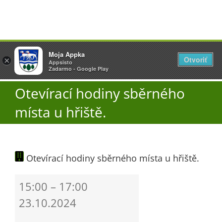
Přeskočit
Vyžlovka
Moja Appka
na
Otvoriť
Otevřít
×
×
AppSisto
Appsisto
obsah
Togg
- In Google Play
Zadarmo - Google Play
Navi
Otevírací hodiny sběrného
Úřad
místa u hřiště.
O obci
Otevírací hodiny sběrného místa u hřiště.
Aktuality
Otevírací
15:00
–
17:00
Škola
hodiny
23.10.2024
sběrného
místa