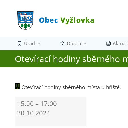
Přeskočit
na
obsah
Úřad
O obci
Aktuali
Otevírací hodiny sběrného mí
Otevírací hodiny sběrného místa u hřiště.
Otevírací
15:00
–
17:00
hodiny
30.10.2024
sběrného
místa
u