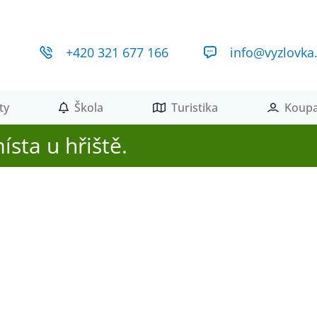
+420 321 677 166
info@vyzlovka
ty
Škola
Turistika
Koupa
sta u hřiště.