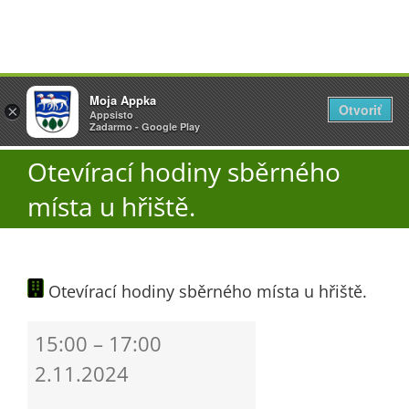
Přeskočit
Vyžlovka
Moja Appka
na
Otvoriť
Otevřít
×
×
AppSisto
Appsisto
obsah
Togg
- In Google Play
Zadarmo - Google Play
Navi
Otevírací hodiny sběrného
Úřad
místa u hřiště.
O obci
Otevírací hodiny sběrného místa u hřiště.
Aktuality
Otevírací
15:00
–
17:00
Škola
hodiny
2.11.2024
sběrného
místa