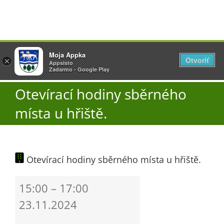
Přeskočit
Vyžlovka
Moja Appka
na
Otvoriť
Otevřít
×
×
AppSisto
Appsisto
obsah
Togg
- In Google Play
Zadarmo - Google Play
Navi
Otevírací hodiny sběrného
Úřad
místa u hřiště.
O obci
Otevírací hodiny sběrného místa u hřiště.
Aktuality
Otevírací
15:00
–
17:00
Škola
hodiny
23.11.2024
sběrného
místa