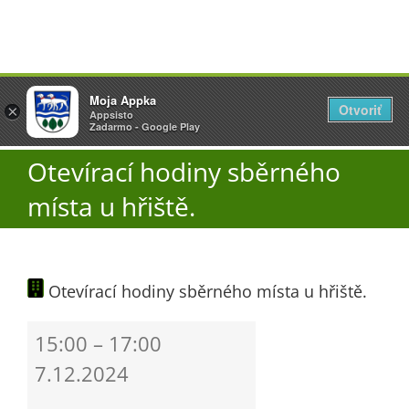
Přeskočit
Vyžlovka
Moja Appka
na
Otvoriť
Otevřít
×
×
AppSisto
Appsisto
obsah
Togg
- In Google Play
Zadarmo - Google Play
Navi
Otevírací hodiny sběrného
Úřad
místa u hřiště.
O obci
Otevírací hodiny sběrného místa u hřiště.
Aktuality
Otevírací
15:00
–
17:00
Škola
hodiny
7.12.2024
sběrného
místa