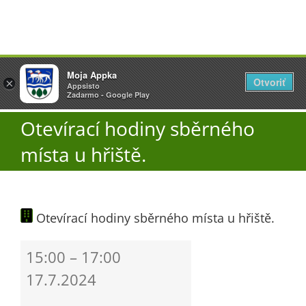
Přeskočit
Vyžlovka
Moja Appka
na
Otvoriť
Otevřít
×
×
AppSisto
Appsisto
obsah
Togg
- In Google Play
Zadarmo - Google Play
Navi
Otevírací hodiny sběrného
Úřad
místa u hřiště.
O obci
Otevírací hodiny sběrného místa u hřiště.
Aktuality
Otevírací
15:00
–
17:00
Škola
hodiny
17.7.2024
sběrného
místa