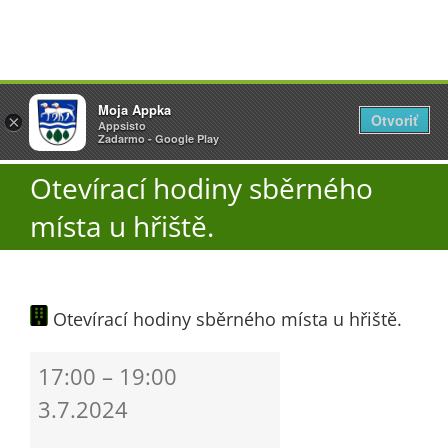
Přeskočit
Vyžlovka
Moja Appka
na
Otvoriť
Otevřít
×
×
AppSisto
Appsisto
obsah
Togg
- In Google Play
Zadarmo - Google Play
Navi
Otevírací hodiny sběrného
Úřad
místa u hřiště.
O obci
Otevírací hodiny sběrného místa u hřiště.
Aktuality
Otevírací
17:00
–
19:00
Škola
hodiny
3.7.2024
sběrného
místa