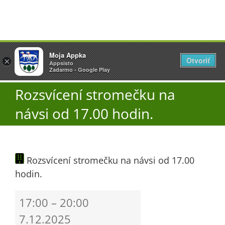
Přeskočit
Vyžlovka
Moja Appka
na
Otvoriť
Otevřít
×
×
AppSisto
Appsisto
obsah
Togg
- In Google Play
Zadarmo - Google Play
Navi
Rozsvícení stromečku na
Úřad
návsi od 17.00 hodin.
O obci
Rozsvícení stromečku na návsi od 17.00
Aktuality
hodin.
Škola
Rozsvícení
17:00
–
20:00
stromečku
7.12.2025
na