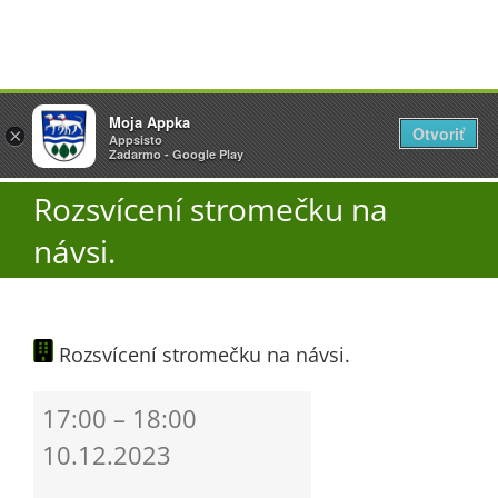
Přeskočit
Vyžlovka
Moja Appka
na
Otvoriť
Otevřít
×
×
AppSisto
Appsisto
obsah
Togg
- In Google Play
Zadarmo - Google Play
Navi
Rozsvícení stromečku na
Úřad
návsi.
O obci
Rozsvícení stromečku na návsi.
Aktuality
Rozsvícení
17:00
–
18:00
Škola
stromečku
10.12.2023
na
návsi.