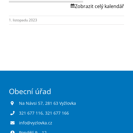
Turistika
Zobrazit celý kalendář
1. listopadu 2023
Koupaliště
Hlášení závad
Kontakty
Obecní úřad
Na Návsi 57, 281 63 Vyžlovka
321 677 116
,
321 677 166
info@vyzlovka.cz
Pondělí 9 – 12