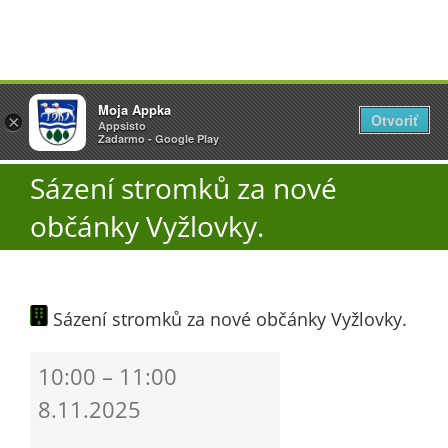
Přeskočit
Vyžlovka
Moja Appka
na
Otvoriť
Otevřít
×
×
AppSisto
Appsisto
obsah
Togg
- In Google Play
Zadarmo - Google Play
Navi
Sázení stromků za nové
Úřad
občánky Vyžlovky.
O obci
Sázení stromků za nové občánky Vyžlovky.
Aktuality
Sázení
10:00
–
11:00
Škola
stromků
8.11.2025
za
nové