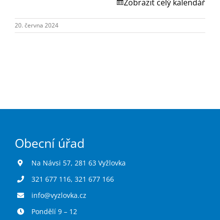
Turistika
Zobrazit celý kalendář
20. června 2024
Koupaliště
Hlášení závad
Kontakty
Obecní úřad
Na Návsi 57, 281 63 Vyžlovka
321 677 116
,
321 677 166
info@vyzlovka.cz
Pondělí 9 – 12