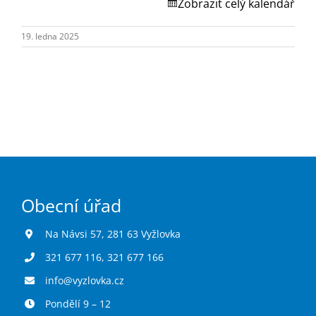
Turistika
Zobrazit celý kalendář
19. ledna 2025
Koupaliště
Hlášení závad
Kontakty
Obecní úřad
Na Návsi 57, 281 63 Vyžlovka
321 677 116
,
321 677 166
info@vyzlovka.cz
Pondělí 9 – 12