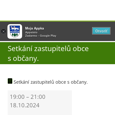
Přeskočit
Vyžlovka
Moja Appka
na
Otvoriť
Otevřít
×
×
AppSisto
Appsisto
obsah
Togg
- In Google Play
Zadarmo - Google Play
Navi
Setkání zastupitelů obce
Úřad
s občany.
O obci
Setkání zastupitelů obce s občany.
Aktuality
Setkání
19:00
–
21:00
Škola
zastupitelů
18.10.2024
obce
s