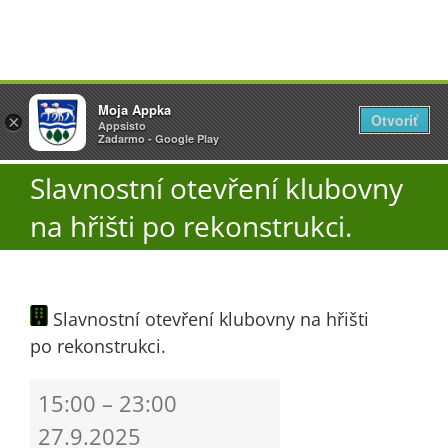
Přeskočit
Vyžlovka
Moja Appka
na
Otvoriť
Otevřít
×
×
AppSisto
Appsisto
obsah
Togg
- In Google Play
Zadarmo - Google Play
Navi
Slavnostní otevření klubovny
Úřad
na hřišti po rekonstrukci.
O obci
Slavnostní otevření klubovny na hřišti
Aktuality
po rekonstrukci.
Škola
Slavnostní
15:00
–
23:00
otevření
27.9.2025
klubovny