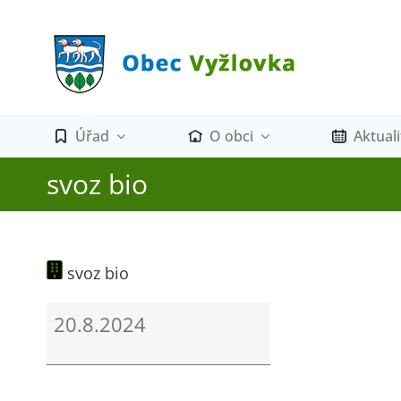
Přeskočit
na
obsah
Úřad
O obci
Aktuali
svoz bio
svoz bio
svoz
20.8.2024
bio