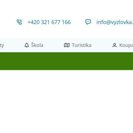
+420 321 677 166
info@vyzlovka
ty
Škola
Turistika
Koupa