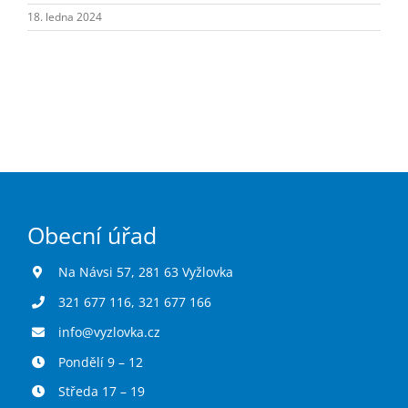
Turistika
18. ledna 2024
Koupaliště
Hlášení závad
Kontakty
Obecní úřad
Na Návsi 57, 281 63 Vyžlovka
321 677 116
,
321 677 166
info@vyzlovka.cz
Pondělí 9 – 12
Středa 17 – 19