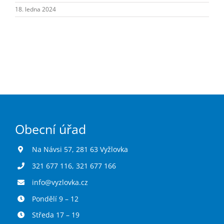
Turistika
18. ledna 2024
Koupaliště
Hlášení závad
Kontakty
Obecní úřad
Na Návsi 57, 281 63 Vyžlovka
321 677 116
,
321 677 166
info@vyzlovka.cz
Pondělí 9 – 12
Středa 17 – 19